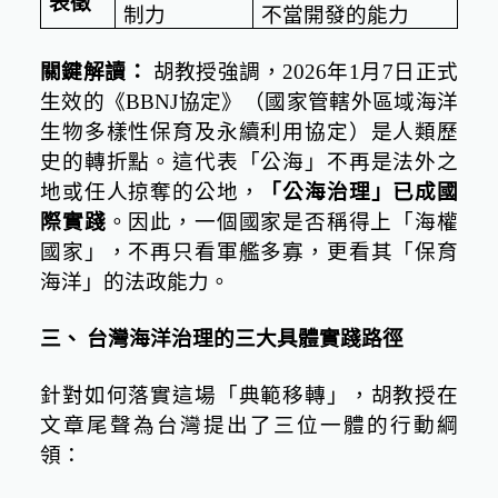
表徵
制力
不當開發的能力
關鍵解讀：
胡教授強調，
2026
年
1
月
7
日正式
生效的《
BBNJ
協定》（國家管轄外區域海洋
生物多樣性保育及永續利用協定）是人類歷
史的轉折點。這代表「公海」不再是法外之
地或任人掠奪的公地，
「公海治理」已成國
際實踐
。因此，一個國家是否稱得上「海權
國家」，不再只看軍艦多寡，更看其「保育
海洋」的法政能力。
三、
台灣海洋治理的三大具體實踐路徑
針對如何落實這場「典範移轉」，胡教授在
文章尾聲為台灣提出了三位一體的行動綱
領：