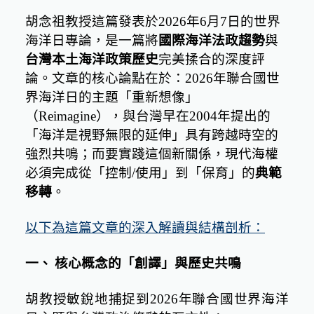
胡念祖教授這篇發表於
2026
年
6
月
7
日的世界
海洋日專論，是一篇將
國際海洋法政趨勢
與
台灣本土海洋政策歷史
完美揉合的深度評
論。文章的核心論點在於：
2026
年聯合國世
界海洋日的主題「重新想像」
（
Reimagine
），與台灣早在
2004
年提出的
「海洋是視野無限的延伸」具有跨越時空的
強烈共鳴；而要實踐這個新關係，現代海權
必須完成從「控制
/
使用」到「保育」的
典範
移轉
。
以下為這篇文章的深入解讀與結構剖析：
一、
核心概念的「創譯」與歷史共鳴
胡教授敏銳地捕捉到
2026
年聯合國世界海洋