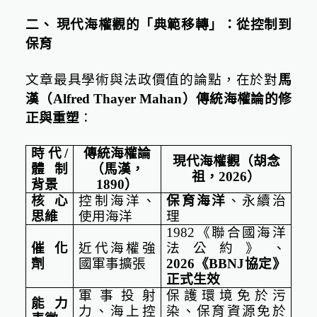
二、
現代海權觀的「典範移轉」：從控制到
保育
文章最具學術與法政價值的論點，在於對
馬
漢（
Alfred Thayer Mahan
）傳統海權論的修
正與重塑
：
時代
/
傳統海權論
現代海權觀（胡念
體制
（馬漢，
祖，
2026
）
背景
1890
）
核心
控制海洋、
保育海洋
、永續治
思維
使用海洋
理
1982
《聯合國海洋
催化
近代海權強
法公約》、
劑
國軍事擴張
2026
《
BBNJ
協定》
正式生效
軍事投射
保護環境免於污
能力
力、海上控
染、保育資源免於