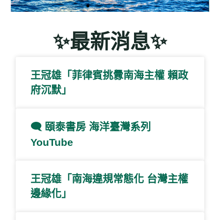
海洋使我們團結一致
✨最新消息✨
「臺灣海洋法政與治理學會」（TS-
OLPAG）是一個非營利、全國性的學術
王冠雄「菲律賓挑釁南海主權 賴政
團體， 致力於促進海洋法律、政策、治
理及跨領域議題的研究與發展。
府沉默」
學會宗旨
🗨️ 頤泰書房 海洋臺灣系列
YouTube
王冠雄「南海違規常態化 台灣主權
邊緣化」